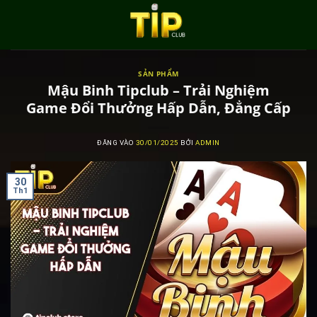
Bỏ
qua
nội
dung
SẢN PHẨM
Mậu Binh Tipclub – Trải Nghiệm
Game Đổi Thưởng Hấp Dẫn, Đẳng Cấp
ĐĂNG VÀO
30/01/2025
BỞI
ADMIN
30
Th1