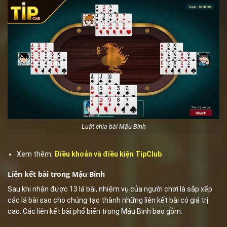
Luật chia bài Mậu Binh
Xem thêm:
Điều khoản và điều kiện TipClub
Liên kết bài trong Mậu Binh
Sau khi nhận được 13 lá bài, nhiệm vụ của người chơi là sắp xếp
các lá bài sao cho chúng tạo thành những liên kết bài có giá trị
cao. Các liên kết bài phổ biến trong Mậu Binh bao gồm: