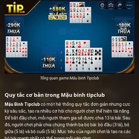
Tổng quan game Mậu binh Tipclub
Quy tắc cơ bản trong Mậu binh tipclub
Mậu Binh Tipclub
có một hệ thống quy tắc đơn giản nhưng cực
kỳ sâu sắc, tạo ra nhiều cơ hội cho người chơi thể hiện tài năng.
Để bắt đầu chơi, mỗi người tham gia sẽ được chia 13 lá bài. Sau
đó, người chơi phải chia chúng thành ba bộ bài: bộ đầu (3 lá), bộ
giữa (5 lá) và bộ cuối (5 lá). Mục tiêu của người chơi là tạo ra các
bộ bài mạnh nhất có thể trong mỗi ván chơi.