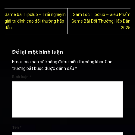
Game bài Tipclub – Trải nghiệm
Sâm Lốc Tipclub – Siêu Phẩm
giải trí đỉnh cao đổi thưởng hấp
Game Bài Đổi Thưởng Hấp Dẫn
dẫn
2025
Để lại một bình luận
Email của bạn sẽ không được hiển thị công khai.
Các
trường bắt buộc được đánh dấu
*
Bình luận
*
Tên
*