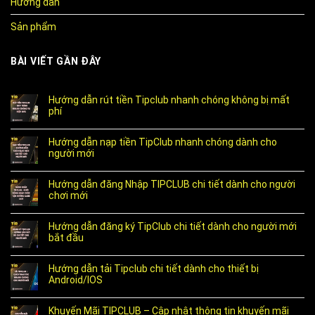
Hướng dẫn
Sản phẩm
BÀI VIẾT GẦN ĐÂY
Hướng dẫn rút tiền Tipclub nhanh chóng không bị mất
phí
Không
có
bình
Hướng dẫn nạp tiền TipClub nhanh chóng dành cho
luận
người mới
ở
Hướng
Không
dẫn
có
rút
bình
Hướng dẫn đăng Nhập TIPCLUB chi tiết dành cho người
tiền
luận
Tipclub
chơi mới
ở
nhanh
Hướng
chóng
Không
dẫn
không
có
nạp
bị
bình
Hướng dẫn đăng ký TipClub chi tiết dành cho người mới
tiền
mất
luận
TipClub
bắt đầu
ở
phí
nhanh
Hướng
chóng
Không
dẫn
dành
có
đăng
cho
bình
Hướng dẫn tải Tipclub chi tiết dành cho thiết bị
Nhập
người
luận
TIPCLUB
Android/IOS
ở
mới
chi
Hướng
tiết
Không
dẫn
dành
có
đăng
cho
bình
Khuyến Mãi TIPCLUB – Cập nhật thông tin khuyến mãi
ký