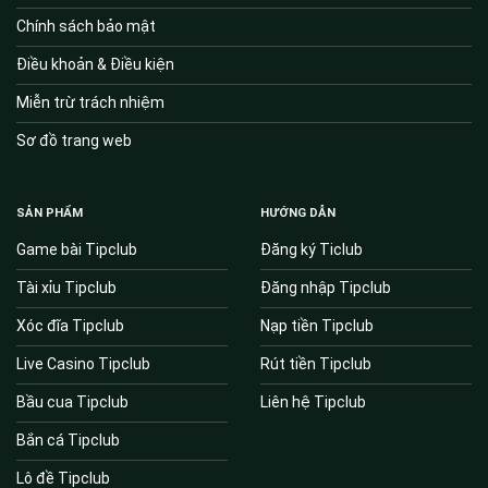
lớn
mỗi
Chính sách bảo mật
ngày
Điều khoản & Điều kiện
Miễn trừ trách nhiệm
Sơ đồ trang web
SẢN PHẨM
HƯỚNG DẪN
Game bài Tipclub
Đăng ký Ticlub
Tài xỉu Tipclub
Đăng nhập Tipclub
Xóc đĩa Tipclub
Nạp tiền Tipclub
Live Casino Tipclub
Rút tiền Tipclub
Bầu cua Tipclub
Liên hệ Tipclub
Bắn cá Tipclub
Lô đề Tipclub