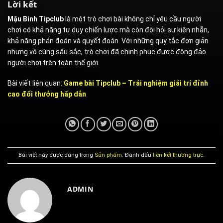
Lời kết
Mậu Binh Tipclub
là một trò chơi bài không chỉ yêu cầu người
chơi có khả năng tư duy chiến lược mà còn đòi hỏi sự kiên nhẫn,
khả năng phán đoán và quyết đoán. Với những quy tắc đơn giản
nhưng vô cùng sâu sắc, trò chơi đã chinh phục được đông đảo
người chơi trên toàn thế giới.
Bài viết liên quan:
Game bài Tipclub – Trải nghiệm giải trí đỉnh
cao đổi thưởng hấp dẫn
Bài viết này được đăng trong
Sản phẩm
. Đánh dấu
liên kết thường trực
.
ADMIN